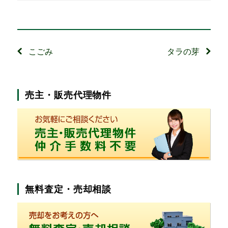
投
こごみ
タラの芽
稿
ナ
売主・販売代理物件
ビ
ゲ
ー
シ
無料査定・売却相談
ョ
ン