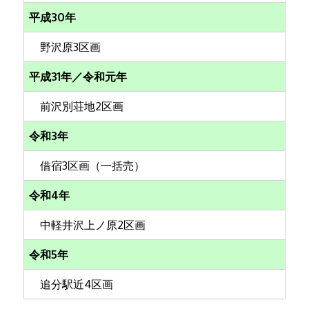
平成30年
野沢原3区画
平成31年／令和元年
前沢別荘地2区画
令和3年
借宿3区画（一括売）
令和4年
中軽井沢上ノ原2区画
令和5年
追分駅近4区画