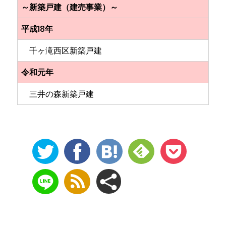
～新築戸建（建売事業）～
平成18年
千ヶ滝西区新築戸建
令和元年
三井の森新築戸建