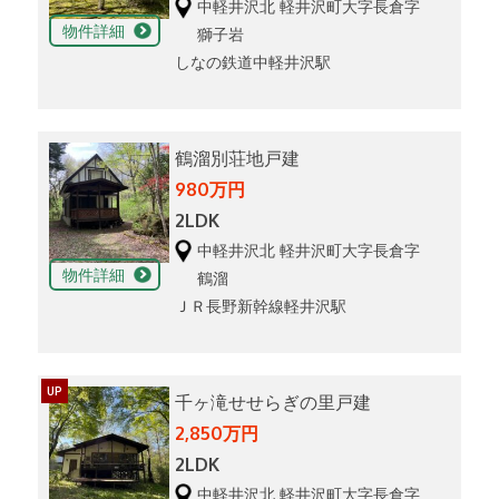
中軽井沢北 軽井沢町大字長倉字
物件詳細
獅子岩
しなの鉄道中軽井沢駅
鶴溜別荘地戸建
980万円
2LDK
中軽井沢北 軽井沢町大字長倉字
物件詳細
鶴溜
ＪＲ長野新幹線軽井沢駅
UP
千ヶ滝せせらぎの里戸建
2,850万円
2LDK
中軽井沢北 軽井沢町大字長倉字