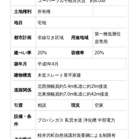
スーパーツルヤ軽井沢店 約6.0㎞
土地権利
所有権
地目
宅地
第一種低層住
都市計画
非線引き区域
用途地域
居専用
建ぺい率
20%
容積率
20%
築年月
平成1年4月
建物構造
木造スレート葺平家建
北西側幅員約5.4m私道に約21m接道
道路関係
北東側幅員約7.0m私道に約42m接道
引渡
相談
現況
空家
設備・条
プロパンガス
私営水道
浄化槽
中部電力
件
軽井沢町自然保護対策要綱による制限有
その他の