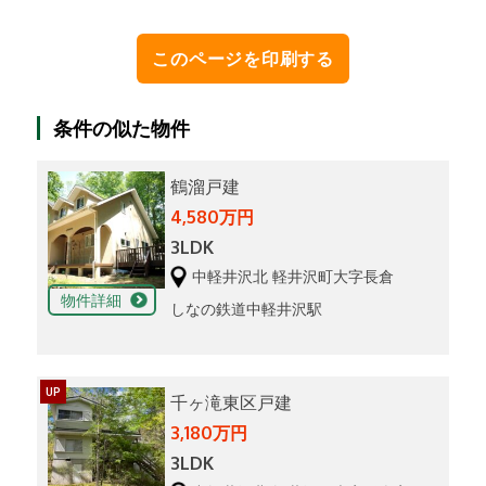
条件の似た物件
鶴溜戸建
4,580万円
3LDK
中軽井沢北 軽井沢町大字長倉
物件詳細
しなの鉄道中軽井沢駅
UP
千ヶ滝東区戸建
3,180万円
3LDK