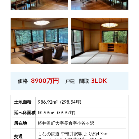
8900万円
3LDK
価格
戸建
間取
土地面積
986.92m² (298.54坪)
延べ床面積
131.99m² (39.92坪)
所在地
軽井沢町大字長倉字小谷ヶ沢
しなの鉄道 中軽井沢駅 より約4.3km
交通