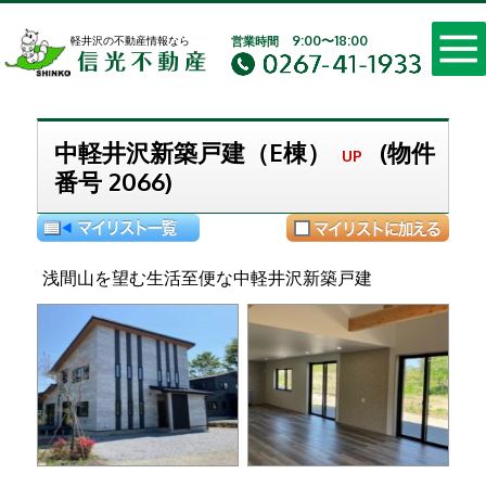
軽井沢の不動産 別荘・
9:00〜18:00
軽井沢の不動産情報なら
営業時間
中軽井沢新築戸建（E棟）
(物件
UP
番号 2066)
浅間山を望む生活至便な中軽井沢新築戸建