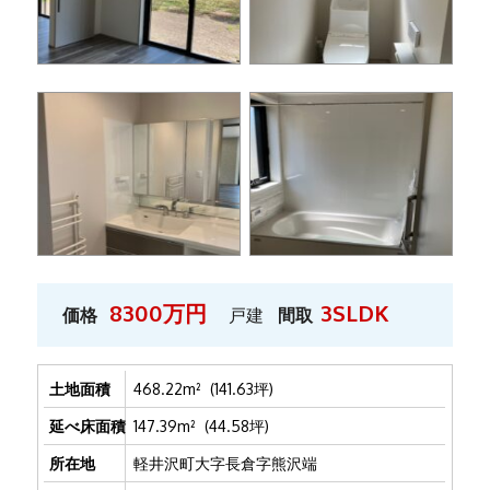
8300万円
3SLDK
価格
戸建
間取
土地面積
468.22m² (141.63坪)
延べ床面積
147.39m² (44.58坪)
所在地
軽井沢町大字長倉字熊沢端