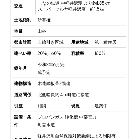
しなの鉄道 中軽井沢駅 より約1.85km
交通
スーパーツルヤ軽井沢店 約1.5㎞
土地権利
所有権
地目
山林
都市計画
非線引き区域
用途地域
第一種住居
建ぺい率
20%／60%
容積率
160%
令和8年6月完
築年月
成予定
建物構造
木造鋼板葺2階建
道路関係
北側幅員約４m町道に接道
引渡
相談
現況
建築中
設備・条
プロパンガス
浄化槽
中部電力
件
町営水道
軽井沢町自然保護対策要綱による制限有