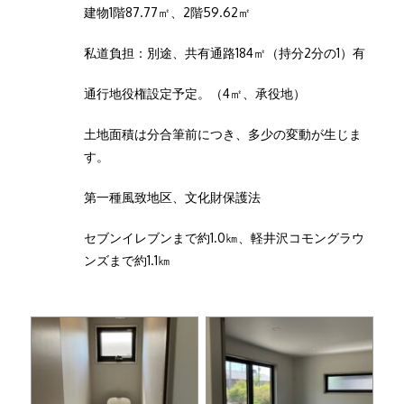
建物1階87.77㎡、2階59.62㎡
私道負担：別途、共有通路184㎡（持分2分の1）有
通行地役権設定予定。（4㎡、承役地）
土地面積は分合筆前につき、多少の変動が生じま
す。
第一種風致地区、文化財保護法
セブンイレブンまで約1.0㎞、軽井沢コモングラウ
ンズまで約1.1㎞